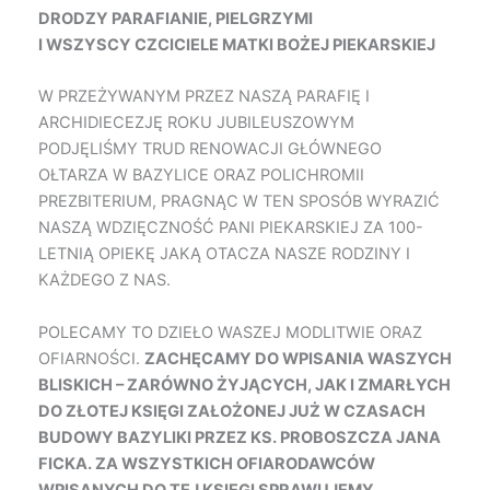
DRODZY PARAFIANIE, PIELGRZYMI
I WSZYSCY CZCICIELE MATKI BOŻEJ PIEKARSKIEJ
W PRZEŻYWANYM PRZEZ NASZĄ PARAFIĘ I
ARCHIDIECEZJĘ ROKU JUBILEUSZOWYM
PODJĘLIŚMY TRUD RENOWACJI GŁÓWNEGO
OŁTARZA W BAZYLICE ORAZ POLICHROMII
PREZBITERIUM, PRAGNĄC W TEN SPOSÓB WYRAZIĆ
NASZĄ WDZIĘCZNOŚĆ PANI PIEKARSKIEJ ZA 100-
LETNIĄ OPIEKĘ JAKĄ OTACZA NASZE RODZINY I
KAŻDEGO Z NAS.
POLECAMY TO DZIEŁO WASZEJ MODLITWIE ORAZ
OFIARNOŚCI.
ZACHĘCAMY DO WPISANIA WASZYCH
BLISKICH – ZARÓWNO ŻYJĄCYCH, JAK I ZMARŁYCH
DO ZŁOTEJ KSIĘGI ZAŁOŻONEJ JUŻ W CZASACH
BUDOWY BAZYLIKI PRZEZ KS. PROBOSZCZA JANA
FICKA. ZA WSZYSTKICH OFIARODAWCÓW
WPISANYCH DO TEJ KSIĘGI SPRAWUJEMY