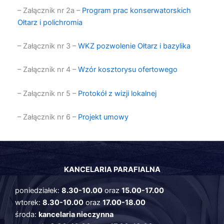
– Załącznik nr 2a –
Program prac konserwatorskich
Ołtarz i polichromia
– Załącznik nr 3 –
WKZ pozwolenie Ołtarz i bazylika
– Załącznik nr 4 –
Wzór kosztorysu ofertowego
– Załącznik nr 5 –
Protokół z wizji lokalnej
– Załącznik nr 6 –
Projekt umowy
KANCELARIA PARAFIALNA
poniedziałek:
8.30-10.00
oraz
15.00-17.00
wtorek:
8.30-10.00
oraz
17.00-18.00
środa:
kancelaria nieczynna