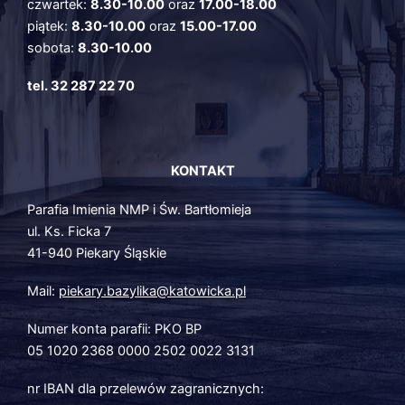
czwartek:
8.30-10.00
oraz
17.00-18.00
piątek:
8.30-10.00
oraz
15.00-17.00
sobota:
8.30-10.00
tel. 32 287 22 70
KONTAKT
Parafia Imienia NMP i Św. Bartłomieja
ul. Ks. Ficka 7
41-940 Piekary Śląskie
Mail:
piekary.bazylika@katowicka.pl
Numer konta parafii: PKO BP
05 1020 2368 0000 2502 0022 3131
nr IBAN dla przelewów zagranicznych: