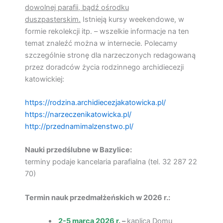
dowolnej parafii, bądź ośrodku
duszpasterskim.
Istnieją kursy weekendowe, w
formie rekolekcji itp. – wszelkie informacje na ten
temat znaleźć można w internecie. Polecamy
szczególnie stronę dla narzeczonych redagowaną
przez doradców życia rodzinnego archidiecezji
katowickiej:
https://rodzina.archidiecezjakatowicka.pl/
https://narzeczenikatowicka.pl/
http://przednamimalzenstwo.pl/
Nauki przedślubne w Bazylice:
terminy podaje kancelaria parafialna (tel. 32 287 22
70)
Termin nauk przedmałżeńskich w 2026 r.:
2-5 marca 2026 r.
–
kaplica Domu