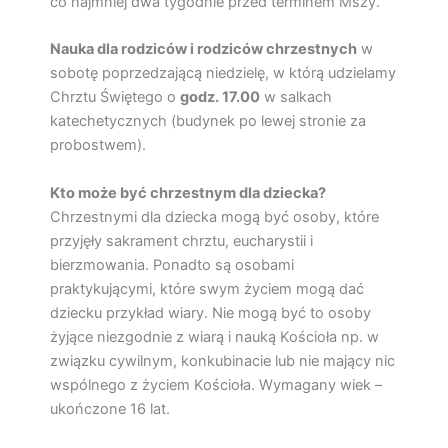
co najmniej dwa tygodnie przed terminem Mszy.
Nauka dla rodziców i rodziców chrzestnych
w
sobotę poprzedzającą niedzielę, w którą udzielamy
Chrztu Świętego
o
godz. 17.00
w salkach
katechetycznych (budynek po lewej stronie za
probostwem).
Kto może być chrzestnym dla dziecka?
Chrzestnymi dla dziecka mogą być osoby, które
przyjęły sakrament chrztu, eucharystii i
bierzmowania. Ponadto są osobami
praktykującymi, które swym życiem mogą dać
dziecku przykład wiary. Nie mogą być to osoby
żyjące niezgodnie z wiarą i nauką Kościoła np. w
związku cywilnym, konkubinacie lub nie mający nic
wspólnego z życiem Kościoła. Wymagany wiek –
ukończone 16 lat.