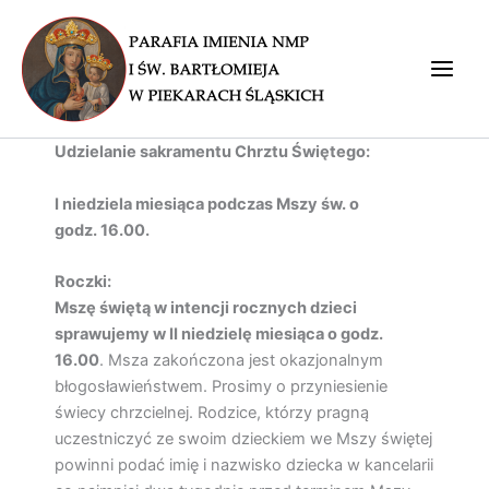
Przejdź
do
treści
Main
Men
Udzielanie sakramentu Chrztu Świętego:
I niedziela miesiąca podczas Mszy św. o
godz.
16.00
.
Roczki:
Mszę świętą w intencji rocznych dzieci
sprawujemy w
II niedzielę miesiąca o
godz.
16.00
.
Msza zakończona jest okazjonalnym
błogosławieństwem.
Prosimy o przyniesienie
świecy chrzcielnej.
Rodzice, którzy pragną
uczestniczyć ze swoim dzieckiem we Mszy świętej
powinni podać imię i nazwisko dziecka w kancelarii