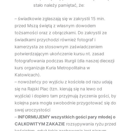
stało należy pamiętać, że:
– świadkowie zgłaszają się w zakrystii 15 min.
przed Mszą świętą z własnym dowodem
tożsamości oraz z obrączkami. Do zakrystii ze
świadkami przychodzi również fotograf i
kamerzysta ze stosownym zaświadczeniem
potwierdzającym ukończenie kursu nt. zasad
fotografowania podczas liturgii (dla naszej diecezji
kurs organizuje Kuria Metropolitalna w
Katowicach).
– nowożeńcy po wyjściu z kościoła od razu udają
się na Rajski Plac (tzn. kierują się na lewo od
wyjścia) i dopiero tam przyjmują życzenia gości, by
kolejna para mogła swobodnie przygotować się do
swej uroczystości
–
INFORMUJEMY wszystkich gości pary młodej o
CAŁKOWITYM ZAKAZIE
rozsypywania ryżu przed
kościołem, gdyż takie zachowanie jest niczym