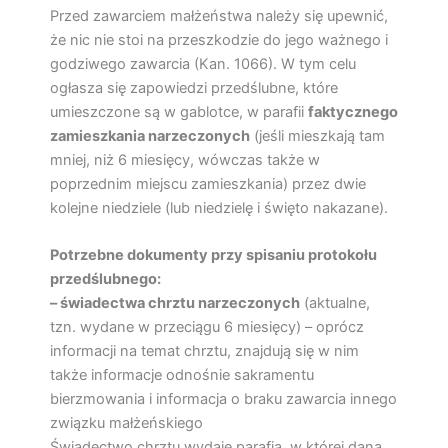
Przed zawarciem małżeństwa należy się upewnić,
że nic nie stoi na przeszkodzie do jego ważnego i
godziwego zawarcia (Kan. 1066). W tym celu
ogłasza się zapowiedzi przedślubne, które
umieszczone są w gablotce, w parafii
faktycznego
zamieszkania narzeczonych
(jeśli mieszkają tam
mniej, niż 6 miesięcy, wówczas także w
poprzednim miejscu zamieszkania) przez dwie
kolejne niedziele (lub niedzielę i święto nakazane).
Potrzebne dokumenty przy spisaniu protokołu
przedślubnego:
– świadectwa chrztu narzeczonych
(aktualne,
tzn. wydane w przeciągu 6 miesięcy) – oprócz
informacji na temat chrztu, znajdują się w nim
także informacje odnośnie sakramentu
bierzmowania i informacja o braku zawarcia innego
związku małżeńskiego
Świadectwo chrztu wydaje parafia, w której dana