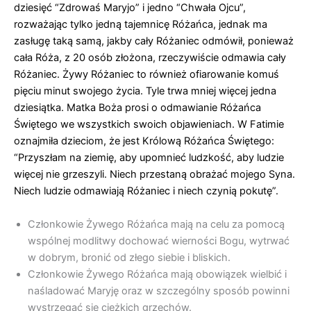
dziesięć “Zdrowaś Maryjo” i jedno “Chwała Ojcu”,
rozważając tylko jedną tajemnicę Różańca, jednak ma
zasługę taką samą, jakby cały Różaniec odmówił, ponieważ
cała Róża, z 20 osób złożona, rzeczywiście odmawia cały
Różaniec. Żywy Różaniec to również ofiarowanie komuś
pięciu minut swojego życia. Tyle trwa mniej więcej jedna
dziesiątka. Matka Boża prosi o odmawianie Różańca
Świętego we wszystkich swoich objawieniach. W Fatimie
oznajmiła dzieciom, że jest Królową Różańca Świętego:
“Przyszłam na ziemię, aby upomnieć ludzkość, aby ludzie
więcej nie grzeszyli. Niech przestaną obrażać mojego Syna.
Niech ludzie odmawiają Różaniec i niech czynią pokutę”.
Członkowie Żywego Różańca mają na celu za pomocą
wspólnej modlitwy dochować wierności Bogu, wytrwać
w dobrym, bronić od złego siebie i bliskich.
Członkowie Żywego Różańca mają obowiązek wielbić i
naśladować Maryję oraz w szczególny sposób powinni
wystrzegać się ciężkich grzechów.