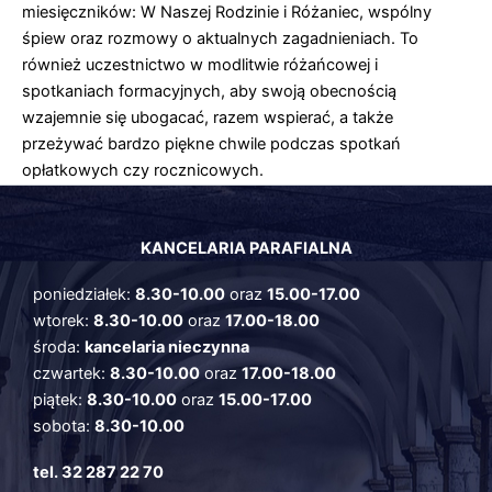
miesięczników: W Naszej Rodzinie i Różaniec, wspólny
śpiew oraz rozmowy o aktualnych zagadnieniach. To
również uczestnictwo w modlitwie różańcowej i
spotkaniach formacyjnych, aby swoją obecnością
wzajemnie się ubogacać, razem wspierać, a także
przeżywać bardzo piękne chwile podczas spotkań
opłatkowych czy rocznicowych.
KANCELARIA PARAFIALNA
poniedziałek:
8.30-10.00
oraz
15.00-17.00
wtorek:
8.30-10.00
oraz
17.00-18.00
środa:
kancelaria nieczynna
czwartek:
8.30-10.00
oraz
17.00-18.00
piątek:
8.30-10.00
oraz
15.00-17.00
sobota:
8.30-10.00
tel. 32 287 22 70